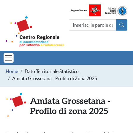
Salta al contenuto principale
Centro Regionale di documentazio
Cerca nel sito
MINORI TOSCAN
Briciole di pane
Home
Dato Territoriale Statistico
Amiata Grossetana - Profilo di Zona 2025
Amiata Grossetana -
Profilo di zona 2025