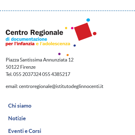
Piazza Santissima Annunziata 12
50122 Firenze
Tel. 055 2037324 055 4385217
email: centroregionale@istitutodeglinnocenti.it
Navigazione secondaria
Chi siamo
Notizie
Eventi e Corsi