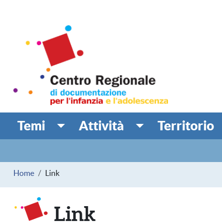
Salta al contenuto principale
Centro Regionale di doc
MINORI
Temi
Attività
Territorio
Navigazione principale
Navigazione secondaria
Briciole di pane
Home
Link
Link