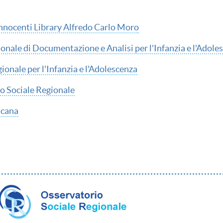
Innocenti Library Alfredo Carlo Moro
onale di Documentazione e Analisi per l'Infanzia e l'Adole
onale per l'Infanzia e l'Adolescenza
o Sociale Regionale
scana