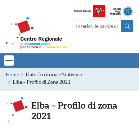
Salta al contenuto principale
Centro Regionale di documentazio
Cerca nel sito
MINORI TOSCAN
Briciole di pane
Home
Dato Territoriale Statistico
Elba – Profilo di Zona 2021
Elba – Profilo di zona
2021