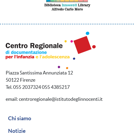
Piazza Santissima Annunziata 12
50122 Firenze
Tel. 055 2037324 055 4385217
email: centroregionale@istitutodeglinnocenti.it
Navigazione secondaria
Chi siamo
Notizie