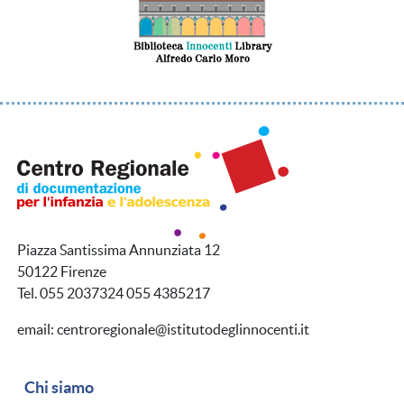
Piazza Santissima Annunziata 12
50122 Firenze
Tel. 055 2037324 055 4385217
email: centroregionale@istitutodeglinnocenti.it
Navigazione secondaria
Chi siamo