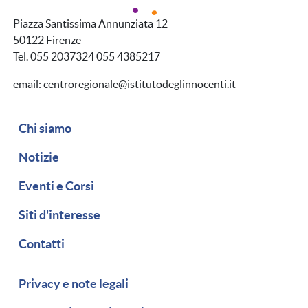
Piazza Santissima Annunziata 12
50122 Firenze
Tel. 055 2037324 055 4385217
email: centroregionale@istitutodeglinnocenti.it
Navigazione secondaria
Chi siamo
Notizie
Eventi e Corsi
Siti d'interesse
Contatti
Piè di pagina
Privacy e note legali