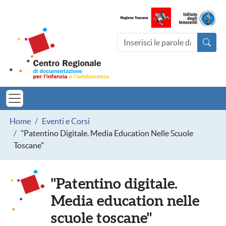
Salta al contenuto principale
Centro Regionale di documentazio
Cerca nel sito
MINORI TOSCAN
Briciole di pane
Home
Eventi e Corsi
"Patentino Digitale. Media Education Nelle Scuole
Toscane"
"Patentino digitale.
Media education nelle
scuole toscane"