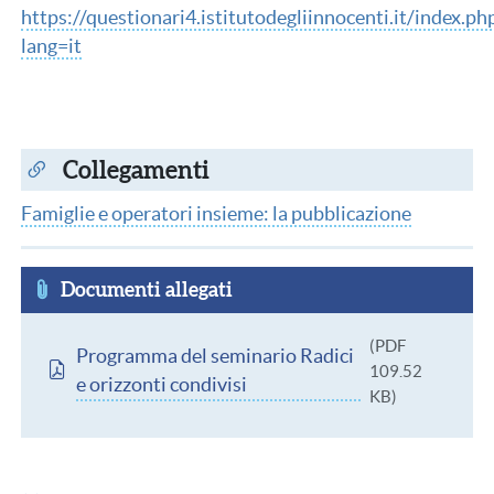
https://questionari4.istitutodegliinnocenti.it/index.p
lang=it
Collegamenti
Famiglie e operatori insieme: la pubblicazione
Documenti allegati
Documento
(PDF
Programma del seminario Radici
109.52
e orizzonti condivisi
KB)