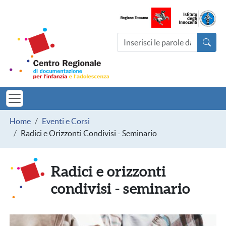
Salta al contenuto principale
Centro Regionale di documentazio
Cerca nel sito
MINORI TOSCAN
Briciole di pane
Home
Eventi e Corsi
Radici e Orizzonti Condivisi - Seminario
Radici e orizzonti
condivisi - seminario
Immagine