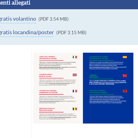
nti allegati
nto
gratis volantino
(PDF 3.54 MB)
nto
gratis locandina/poster
(PDF 3.15 MB)
Immagine