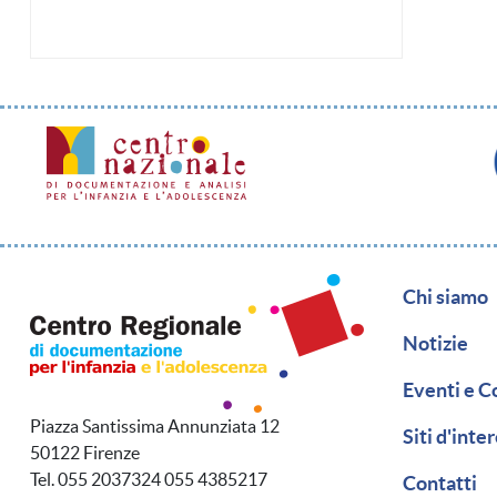
Naviga
Chi siamo
Notizie
Eventi e C
Piazza Santissima Annunziata 12
Siti d'inte
50122 Firenze
Tel. 055 2037324 055 4385217
Contatti