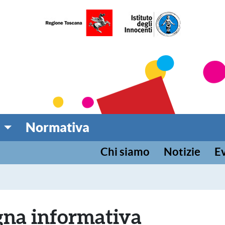
umentazione per l'infanz
 TOSCANA
Normativa
Chi siamo
Notizie
Ev
gna informativa