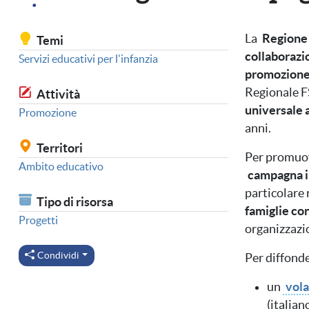
La
Regione
Temi
collaborazi
Servizi educativi per l'infanzia
promozione 
Regionale F
Attività
universale a
Promozione
anni.
Territori
Per promuove
Ambito educativo
campagna i
particolare 
Tipo di risorsa
famiglie con
Progetti
organizzazi
Condividi
Per diffonde
un
vol
(italian