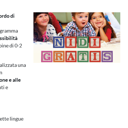
Immagine
ordo di
rogramma
sibilità
bine di 0-2
ealizzata una
on
one e alle
ti e
ette lingue