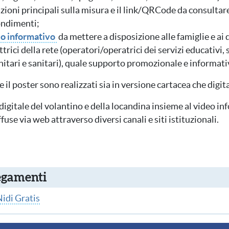
ioni principali sulla misura e il link/QRCode da consultare
ndimenti;
o informativo
da mettere a disposizione alle famiglie e ai 
ttrici della rete (operatori/operatrici dei servizi educativi, s
nitari e sanitari), quale supporto promozionale e informat
e il poster sono realizzati sia in versione cartacea che digit
digitale del volantino e della locandina insieme al video i
fuse via web attraverso diversi canali e siti istituzionali.
egamenti
Nidi Gratis