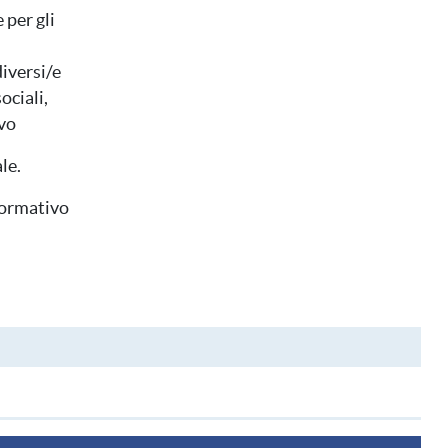
 per gli
diversi/e
ociali,
ivo
ale.
nformativo