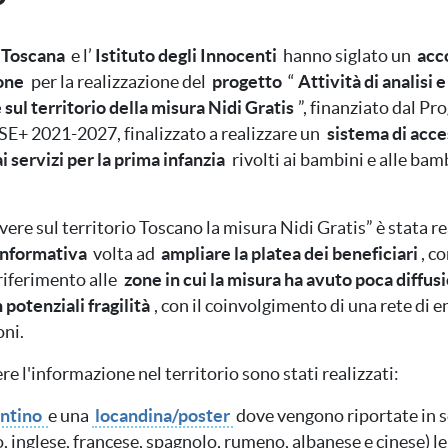
 Toscana
e l’
Istituto degli Innocenti
hanno siglato un
acc
one
per la realizzazione del
progetto
“
Attività di analisi e
sul territorio della misura Nidi Gratis
”, finanziato dal P
SE+ 2021-2027, finalizzato a realizzare un
sistema di acces
i servizi per la prima infanzia
rivolti ai bambini e alle bam
re sul territorio Toscano la misura Nidi Gratis” è stata r
nformativa
volta ad
ampliare la platea dei beneficiari
, c
riferimento alle
zone in cui la misura ha avuto poca diffusi
 potenziali fragilità
, con il coinvolgimento di una rete di en
oni.
re l'informazione nel territorio sono stati realizzati:
antino
e una
locandina/poster
dove vengono riportate in s
o, inglese, francese, spagnolo, rumeno, albanese e cinese) le