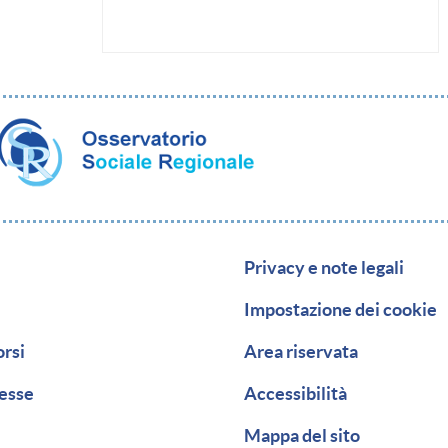
zione secondaria
Piè di pagina
Privacy e note legali
Impostazione dei cookie
orsi
Area riservata
resse
Accessibilità
Mappa del sito