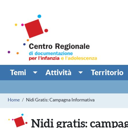
Salta al contenuto principale
Centro Regionale di doc
MINORI
Temi
Attività
Territorio
Navigazione principale
Navigazione secondaria
Briciole di pane
Home
Nidi Gratis: Campagna Informativa
Nidi gratis: campa