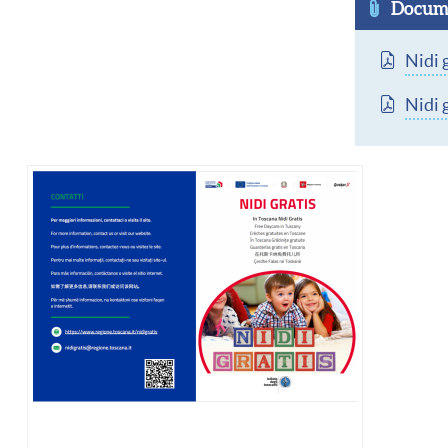
Docume
Docume
Nidi 
Docume
Nidi 
Immagine