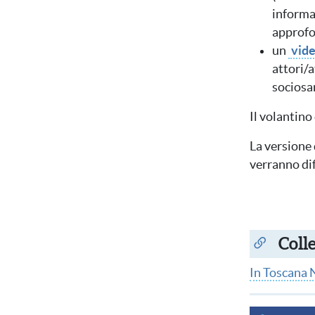
informaz
approfo
un
vide
attori/a
sociosa
Il volantino 
La versione 
verranno dif
Coll
In Toscana 