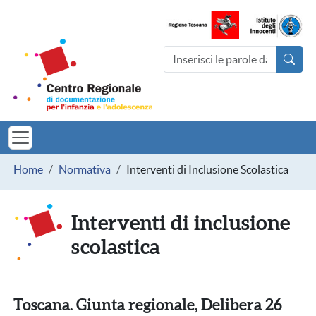
Salta al contenuto principale
Centro Regionale di documentazio
Cerca nel sito
MINORI TOSCAN
Briciole di pane
Home
Normativa
Interventi di Inclusione Scolastica
Interventi di inclusione
scolastica
Toscana. Giunta regionale, Delibera 26