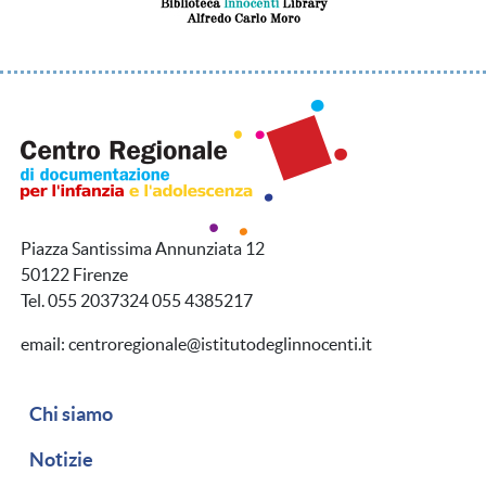
Piazza Santissima Annunziata 12
50122 Firenze
Tel. 055 2037324 055 4385217
email: centroregionale@istitutodeglinnocenti.it
Navigazione secondaria
Chi siamo
Notizie