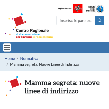
Salta al contenuto principale
Centro Regionale di documentazio
Cerca nel sito
MINORI TOSCAN
Briciole di pane
Home
Normativa
Mamma Segreta: Nuove Linee di Indirizzo
Mamma segreta: nuove
linee di indirizzo