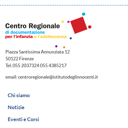
Piazza Santissima Annunziata 12
50122 Firenze
Tel. 055 2037324 055 4385217
email: centroregionale@istitutodeglinnocenti.it
Navigazione secondaria
Chi siamo
Notizie
Eventi e Corsi