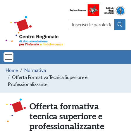
Salta al contenuto principale
Centro Regionale di documentazio
Cerca nel sito
MINORI TOSCAN
Briciole di pane
Home
Normativa
Offerta Formativa Tecnica Superiore e
Professionalizzante
Offerta formativa
tecnica superiore e
professionalizzante