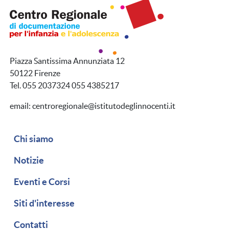
Piazza Santissima Annunziata 12
50122 Firenze
Tel. 055 2037324 055 4385217
email: centroregionale@istitutodeglinnocenti.it
Navigazione secondaria
Chi siamo
Notizie
Eventi e Corsi
Siti d'interesse
Contatti