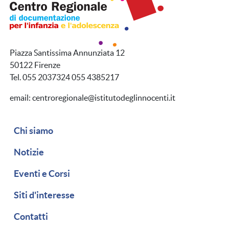
Piazza Santissima Annunziata 12
50122 Firenze
Tel. 055 2037324 055 4385217
email: centroregionale@istitutodeglinnocenti.it
Navigazione secondaria
Chi siamo
Notizie
Eventi e Corsi
Siti d'interesse
Contatti