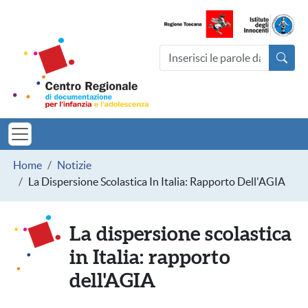
Salta al contenuto principale
Centro Regionale di documentazio
Cerca nel sito
MINORI TOSCAN
Briciole di pane
Home
Notizie
La Dispersione Scolastica In Italia: Rapporto Dell'AGIA
La dispersione scolastica
in Italia: rapporto
dell'AGIA