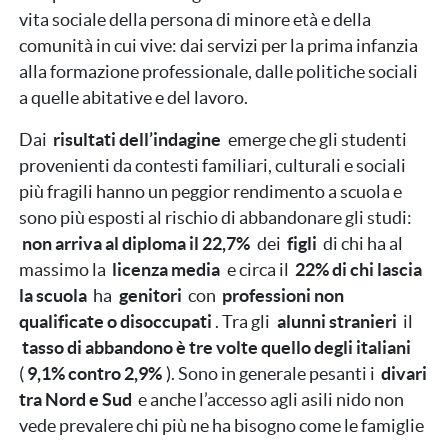
vita sociale della persona di minore età e della
comunità in cui vive: dai servizi per la prima infanzia
alla formazione professionale, dalle politiche sociali
a quelle abitative e del lavoro.
Dai
risultati dell’indagine
emerge che gli studenti
provenienti da contesti familiari, culturali e sociali
più fragili hanno un peggior rendimento a scuola e
sono più esposti al rischio di abbandonare gli studi:
non arriva al diploma il 22,7%
dei
figli
di chi ha al
massimo la
licenza media
e circa il
22% di chi lascia
la scuola
ha
genitori
con
professioni non
qualificate o disoccupati
. Tra gli
alunni stranieri
il
tasso di abbandono è tre volte quello degli italiani
(
9,1% contro 2,9%
). Sono in generale pesanti i
divari
tra Nord e Sud
e anche l’accesso agli asili nido non
vede prevalere chi più ne ha bisogno come le famiglie