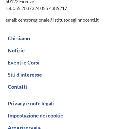
50122 Firenze
Tel. 055 2037324 055 4385217
email: centroregionale@istitutodeglinnocenti.it
Navigazione secondaria
Chi siamo
Notizie
Eventi e Corsi
Siti d'interesse
Contatti
Piè di pagina
Privacy e note legali
Impostazione dei cookie
Area riservata