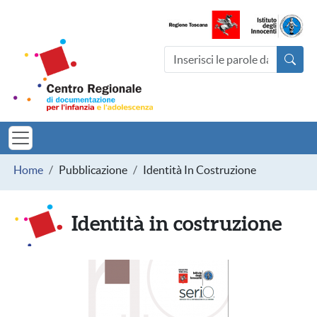
Salta al contenuto principale
Centro Regionale di documentazio
Cerca nel sito
MINORI TOSCAN
Briciole di pane
Home
Pubblicazione
Identità In Costruzione
Identità in costruzione
Immagine