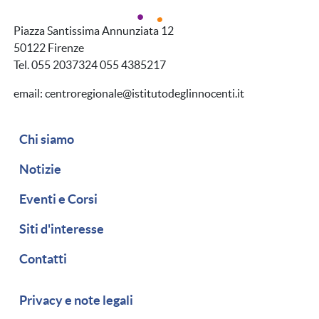
Piazza Santissima Annunziata 12
50122 Firenze
Tel. 055 2037324 055 4385217
email: centroregionale@istitutodeglinnocenti.it
Navigazione secondaria
Chi siamo
Notizie
Eventi e Corsi
Siti d'interesse
Contatti
Piè di pagina
Privacy e note legali