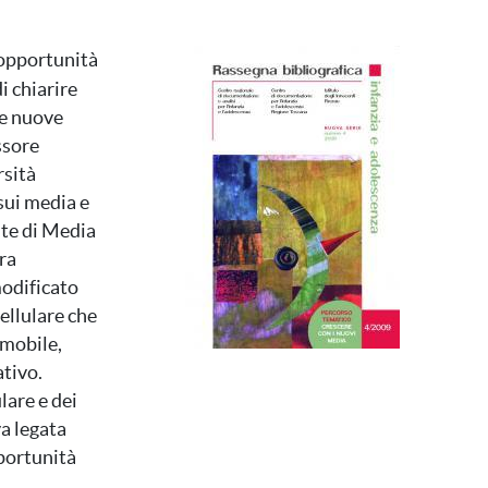
Immagine
 opportunità
di chiarire
le nuove
ssore
rsità
sui media e
nte di Media
ara
modificato
cellulare che
 mobile,
ativo.
ulare e dei
va legata
pportunità