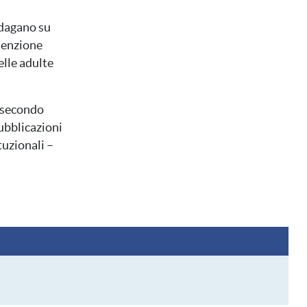
ndagano su
ttenzione
elle adulte
 secondo
pubblicazioni
ituzionali –