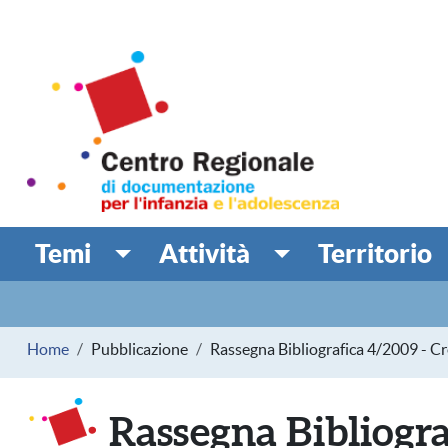
Salta al contenuto principale
Centro Regionale di doc
MINORI
Temi
Attività
Territorio
Navigazione principale
Navigazione secondaria
Briciole di pane
Home
Pubblicazione
Rassegna Bibliografica 4/2009 - C
Rassegna Bibliogra