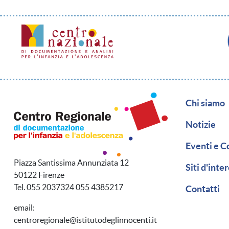
Naviga
Chi siamo
Notizie
Eventi e C
Piazza Santissima Annunziata 12
Siti d'inte
50122 Firenze
Tel. 055 2037324 055 4385217
Contatti
email:
centroregionale@istitutodeglinnocenti.it