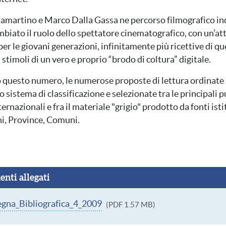
lamartino e Marco Dalla Gassa ne percorso filmografico i
mbiato il ruolo dello spettatore cinematografico, con un’a
per le giovani generazioni, infinitamente più ricettive di qu
i stimoli di un vero e proprio “brodo di coltura” digitale.
questo numero, le numerose proposte di lettura ordinate
o sistema di classificazione e selezionate tra le principali 
ternazionali e fra il materiale "grigio" prodotto da fonti ist
ni, Province, Comuni.
nti allegati
nto
gna_Bibliografica_4_2009
(PDF 1.57 MB)