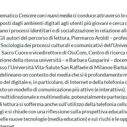
 tematico
Crescere con i nuovi media
ci conduce attraverso le
oposti dagli ambienti digitali agli utenti più giovani e cerca 
o i processi identitari e di socializzazione in relazione al
Gli autori del percorso di lettura, Piermarco Aroldi – profe
 Sociologia dei processi culturali e comunicativi dell’Unive
l Sacro Cuore e vicedirettore di OssCom, Centro di ricerca 
zione della stessa università – e Barbara Gasparini – doce
esso l’Università Vita-Salute San Raffaele di Milanoe Barb
 delineano un contesto dei media che si è profondamente 
 del digitale e, in particolare, di Internet e della telefonia 
to un modello di comunicazione più attivo (e interattivo),
, multidirezionale e multimediale, potenzialmente partecip
i lettura si sofferma anche sull’utilizzo della telefonia cell
gi e si chiude con una riflessione sulla prospettiva educati
 delle nuove tecnologie (media education) e sui rischi e le o
nternet.