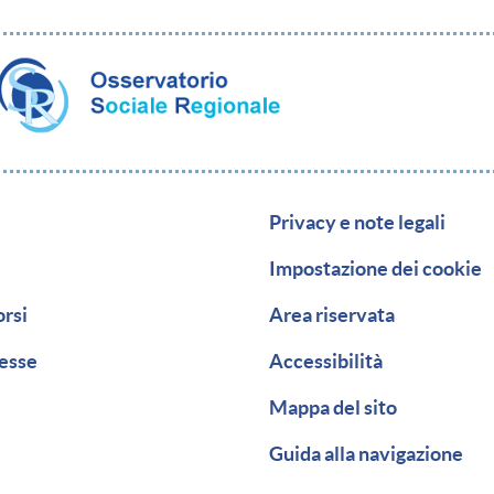
zione secondaria
Piè di pagina
Privacy e note legali
Impostazione dei cookie
orsi
Area riservata
resse
Accessibilità
Mappa del sito
Guida alla navigazione