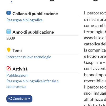
Il percorso
Collana di pubblicazione
e i rischi pr
Rassegna bibliografica
come cambian
tecnologie. 
Anno di pubblicazione
associato di
2009
cattolica de
la comunica
Temi
e fiction pr
Internet e nuove tecnologie
Gasparini –
con l’avvento
Attività
hanno impos
Pubblicazioni
reversibile
Rassegna bibliografica infanzia e
adolescenza
Il percorso d
suoi linguag
Condividi
all’utilizzo
offerte da I