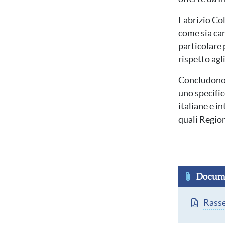
Fabrizio Co
come sia ca
particolare 
rispetto agl
Concludono 
uno specific
italiane e in
quali Regio
Docume
Docume
Rasse