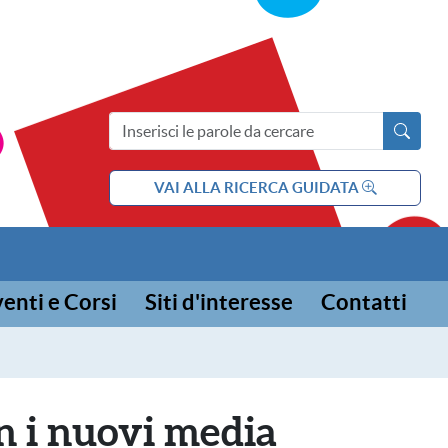
ia e l'adolescenza
Cerca nel sito
VAI ALLA RICERCA GUIDATA
enti e Corsi
Siti d'interesse
Contatti
on i nuovi media