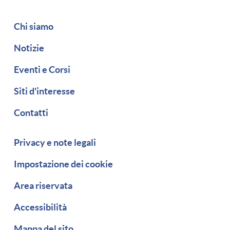
Navigazione secondaria
Chi siamo
Notizie
Eventi e Corsi
Siti d'interesse
Contatti
Piè di pagina
Privacy e note legali
Impostazione dei cookie
Area riservata
Accessibilità
Mappa del sito