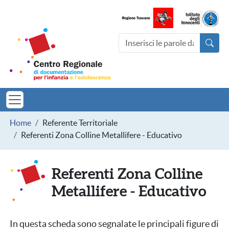
Salta al contenuto principale
Centro Regionale di documentazio
Cerca nel sito
MINORI TOSCAN
Briciole di pane
Home
Referente Territoriale
Referenti Zona Colline Metallifere - Educativo
Referenti Zona Colline
Metallifere - Educativo
In questa scheda sono segnalate le principali figure di