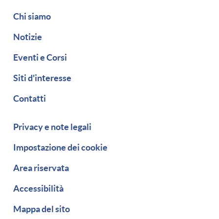
Navigazione secondaria
Chi siamo
Notizie
Eventi e Corsi
Siti d'interesse
Contatti
Piè di pagina
Privacy e note legali
Impostazione dei cookie
Area riservata
Accessibilità
Mappa del sito