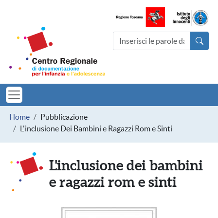
Salta al contenuto principale
Centro Regionale di documentazio
Cerca nel sito
MINORI TOSCAN
Briciole di pane
Home
Pubblicazione
L'inclusione Dei Bambini e Ragazzi Rom e Sinti
L'inclusione dei bambini
e ragazzi rom e sinti
Immagine