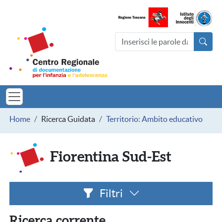
Salta al contenuto principale
Centro Regionale di documentazio
Cerca nel sito
MINORI TOSCAN
Briciole di pane
Home
Ricerca Guidata
Territorio: Ambito educativo
Fiorentina Sud-Est
Filtri
Ricerca corrente