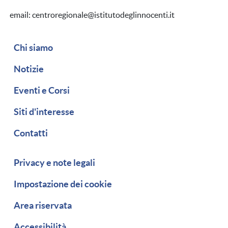
email: centroregionale@istitutodeglinnocenti.it
Navigazione secondaria
Chi siamo
Notizie
Eventi e Corsi
Siti d'interesse
Contatti
Piè di pagina
Privacy e note legali
Impostazione dei cookie
Area riservata
Accessibilità