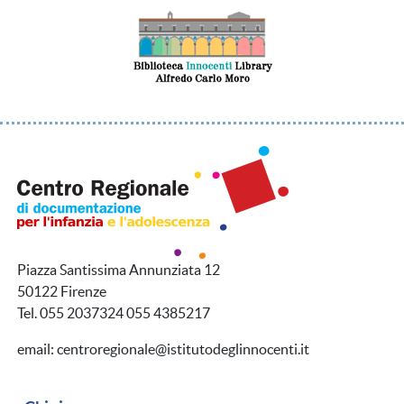
Piazza Santissima Annunziata 12
50122 Firenze
Tel. 055 2037324 055 4385217
email: centroregionale@istitutodeglinnocenti.it
Navigazione secondaria