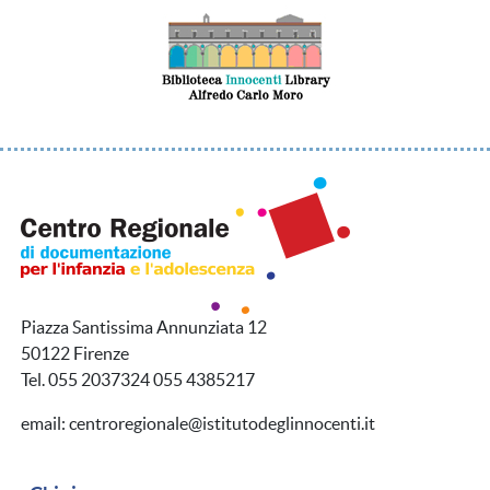
Piazza Santissima Annunziata 12
50122 Firenze
Tel. 055 2037324 055 4385217
email: centroregionale@istitutodeglinnocenti.it
Navigazione secondaria