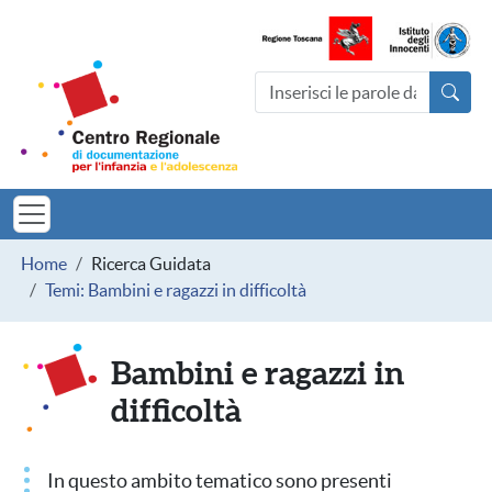
Salta al contenuto principale
Centro Regionale di documentazio
Cerca nel sito
MINORI TOSCAN
Briciole di pane
Home
Ricerca Guidata
Temi: Bambini e ragazzi in difficoltà
Bambini e ragazzi in
difficoltà
In questo ambito tematico sono presenti