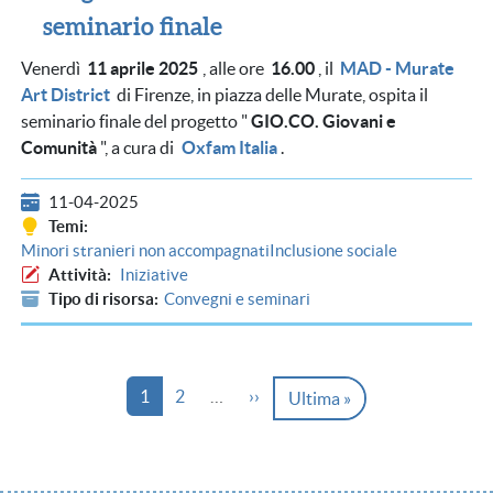
seminario finale
Venerdì
11 aprile 2025
, alle ore
16.00
, il
MAD - Murate
Art District
di Firenze, in piazza delle Murate, ospita il
seminario finale del progetto "
GIO.CO. Giovani e
Comunità
", a cura di
Oxfam Italia
.
11-04-2025
Temi
Minori stranieri non accompagnati
Inclusione sociale
Attività
Iniziative
Tipo di risorsa
Convegni e seminari
Paginazione
Pagina
Pagina
Pagina successiva
1
2
…
››
Ultima pagina
Ultima »