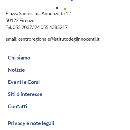
Piazza Santissima Annunziata 12
50122 Firenze
Tel. 055 2037324 055 4385217
email: centroregionale@istitutodeglinnocenti.it
Navigazione secondaria
Chi siamo
Notizie
Eventi e Corsi
Siti d'interesse
Contatti
Piè di pagina
Privacy e note legali