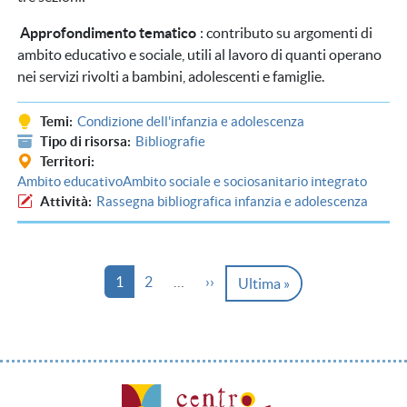
Approfondimento tematico
: contributo su argomenti di
ambito educativo e sociale, utili al lavoro di quanti operano
nei servizi rivolti a bambini, adolescenti e famiglie.
Temi
Condizione dell'infanzia e adolescenza
Tipo di risorsa
Bibliografie
Territori
Ambito educativo
Ambito sociale e sociosanitario integrato
Attività
Rassegna bibliografica infanzia e adolescenza
Paginazione
Pagina
Pagina
Pagina successiva
1
2
…
››
Ultima pagina
Ultima »