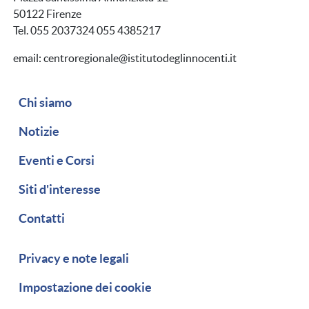
50122 Firenze
Tel. 055 2037324 055 4385217
email: centroregionale@istitutodeglinnocenti.it
Navigazione secondaria
Chi siamo
Notizie
Eventi e Corsi
Siti d'interesse
Contatti
Piè di pagina
Privacy e note legali
Impostazione dei cookie