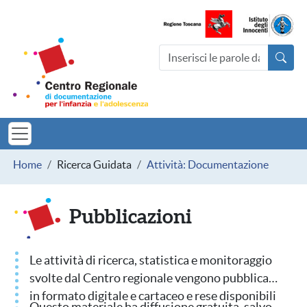
Salta al contenuto principale
Centro Regionale di documentazio
Cerca nel sito
MINORI TOSCAN
Briciole di pane
Home
Ricerca Guidata
Attività: Documentazione
Pubblicazioni
Le attività di ricerca, statistica e monitoraggio
svolte dal Centro regionale vengono pubblicate
in formato digitale e cartaceo e rese disponibili