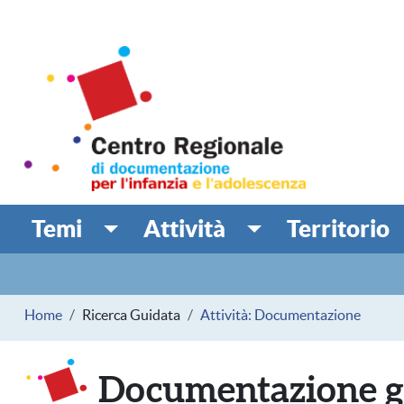
Salta al contenuto principale
Centro Regionale di doc
MINORI
Temi
Attività
Territorio
Navigazione principale
Navigazione secondaria
Briciole di pane
Home
Ricerca Guidata
Attività: Documentazione
Documentazione g