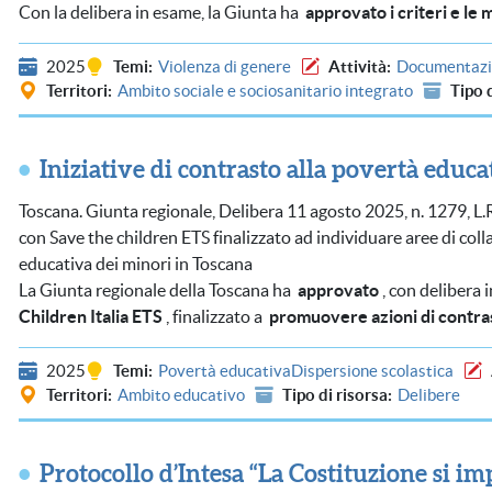
Con la delibera in esame, la Giunta ha
approvato i criteri e le 
2025
Temi
Violenza di genere
Attività
Documentazio
Territori
Ambito sociale e sociosanitario integrato
Tipo 
Iniziative di contrasto alla povertà educa
Toscana. Giunta regionale, Delibera 11 agosto 2025, n. 1279, L.
con Save the children ETS finalizzato ad individuare aree di col
educativa dei minori in Toscana
La Giunta regionale della Toscana ha
approvato
, con delibera 
Children Italia ETS
, finalizzato a
promuovere azioni di contras
2025
Temi
Povertà educativa
Dispersione scolastica
Territori
Ambito educativo
Tipo di risorsa
Delibere
Protocollo d’Intesa “La Costituzione si im