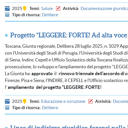
2025
Temi
Salute
Attività
Documentazione giuridic
Tipo di risorsa
Delibere
Progetto “LEGGERE: FORTE! Ad alta voce fa
Toscana. Giunta regionale, Delibera 28 luglio 2025, n. 1029 Ap
con l’Università degli Studi di Perugia, l’Università degli Studi di
di Siena, Indire, Cepell e Ufficio Scolastico della Toscana finaliz
prosecuzione, lo sviluppo e l’ampliamento del progetto “LEGGER
La Giunta ha
approvato
il
rinnovo triennale dell’accordo di c
Firenze, Pisa e Siena, l’INDIRE, il CEPELL e l’Ufficio scolastico 
l’
ampliamento
del progetto “LEGGERE: FORTE!
2025
Temi
Educazione e istruzione
Attività
Documen
Tipo di risorsa
Delibere
Linee di indirizzo giuridico-forensi nell