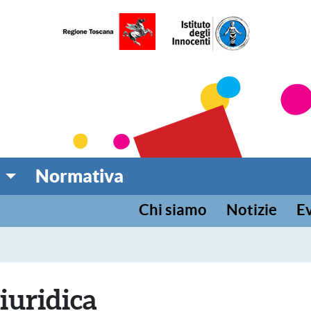
umentazione per l'infanz
 TOSCANA
Normativa
Chi siamo
Notizie
Ev
iuridica