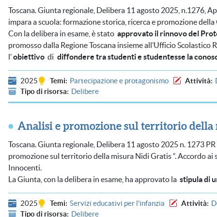
Toscana. Giunta regionale, Delibera 11 agosto 2025, n.1276, Ap
impara a scuola: formazione storica, ricerca e promozione della 
Con la delibera in esame, è stato
approvato il rinnovo del Prot
promosso dalla Regione Toscana insieme all’Ufficio Scolastico Regio
l’
obiettivo
di
diffondere tra studenti e studentesse la conosce
2025
Temi
Partecipazione e protagonismo
Attività
Tipo di risorsa
Delibere
Analisi e promozione sul territorio della
Toscana. Giunta regionale, Delibera 11 agosto 2025 n. 1273 PR F
promozione sul territorio della misura Nidi Gratis “. Accordo ai se
Innocenti.
La Giunta, con la delibera in esame, ha approvato la
stipula di
2025
Temi
Servizi educativi per l'infanzia
Attività
D
Tipo di risorsa
Delibere