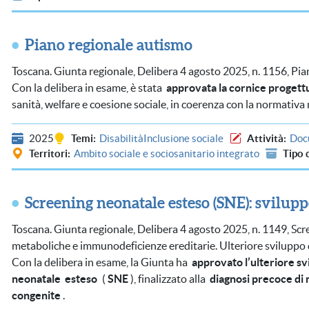
Piano regionale autismo
Toscana. Giunta regionale, Delibera 4 agosto 2025, n. 1156, Pi
Con la delibera in esame, è stata
approvata la cornice progett
sanità, welfare e coesione sociale, in coerenza con la normativa 
2025
Temi
Disabilità
Inclusione sociale
Attività
Doc
Territori
Ambito sociale e sociosanitario integrato
Tipo 
Screening neonatale esteso (SNE): svilu
Toscana. Giunta regionale, Delibera 4 agosto 2025, n. 1149, Scr
metaboliche e immunodeficienze ereditarie. Ulteriore sviluppo
Con la delibera in esame, la Giunta ha
approvato l’ulteriore s
neonatale
esteso
(
SNE
), finalizzato alla
diagnosi precoce di
congenite
.