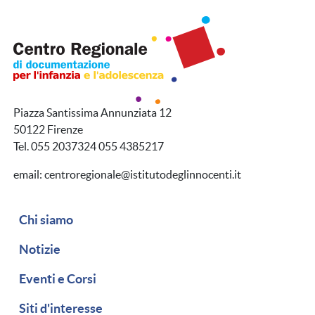
Piazza Santissima Annunziata 12
50122 Firenze
Tel. 055 2037324 055 4385217
email: centroregionale@istitutodeglinnocenti.it
Navigazione secondaria
Chi siamo
Notizie
Eventi e Corsi
Siti d'interesse