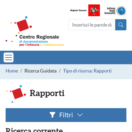
Salta al contenuto principale
Centro Regionale di documentazio
Cerca nel sito
MINORI TOSCAN
Briciole di pane
Home
Ricerca Guidata
Tipo di risorsa: Rapporti
Rapporti
Filtri
Ricerca corrente